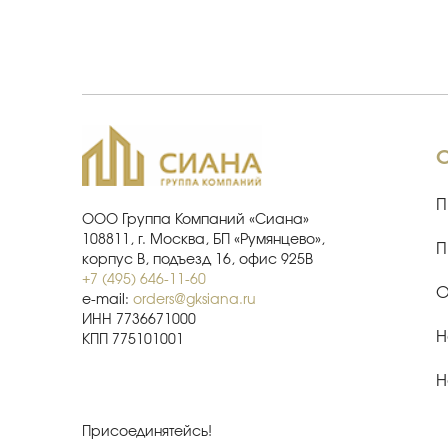
П
ООО Группа Компаний «Сиана»
108811, г. Москва, БП «Румянцево»,
П
корпус В, подъезд 16, офис 925В
+7 (495) 646-11-60
О
e-mail:
orders@gksiana.ru
ИНН 7736671000
Н
КПП 775101001
Н
Присоединятейсь!