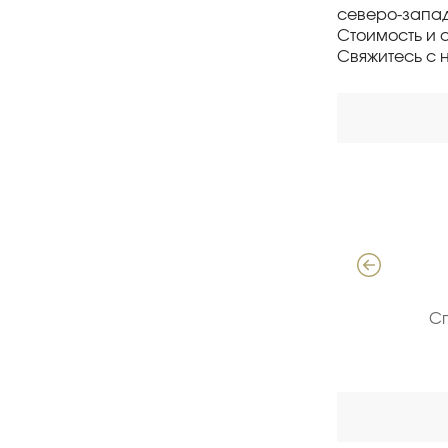
северо-запад
Стоимость и 
Свяжитесь с 
Давыдов Алексей
Специалист по продажам ЖБИ
С
(опыт 18 лет)