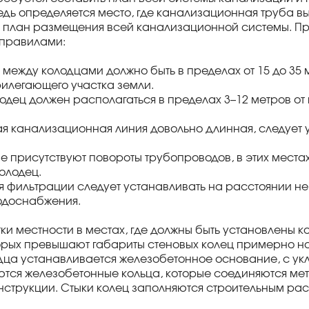
дь определяется место, где канализационная труба вых
 план размещения всей канализационной системы. При
 правилами:
е между колодцами должно быть в пределах от 15 до 35
илегающего участка земли.
лодец должен располагаться в пределах 3–12 метров о
ная канализационная линия довольно длинная, следует
не присутствуют повороты трубопроводов, в этих места
олодец.
ля фильтрации следует устанавливать на расстоянии не
одоснабжения.
ки местности в местах, где должны быть установлены к
рых превышают габариты стеновых колец примерно на
дца устанавливается железобетонное основание, с ук
тся железобетонные кольца, которые соединяются ме
нструкции. Стыки колец заполняются строительным рас