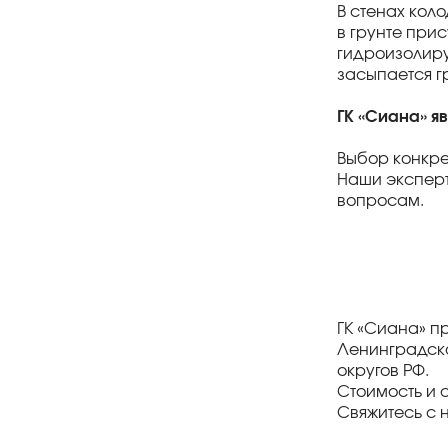
В стенах кол
в грунте при
гидроизолиру
засыпается г
ГК «Сиана» я
Выбор конкре
Наши эксперт
вопросам.
ГК «Сиана» п
Ленинградско
округов РФ.
Стоимость и 
Свяжитесь с 