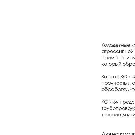
Колодезные к
агрессивной 
применением с
который обр
Каркас КС 7-
прочность и 
обработку, ч
КС 7-3ч пред
трубопроводо
течение долги
Для начала т