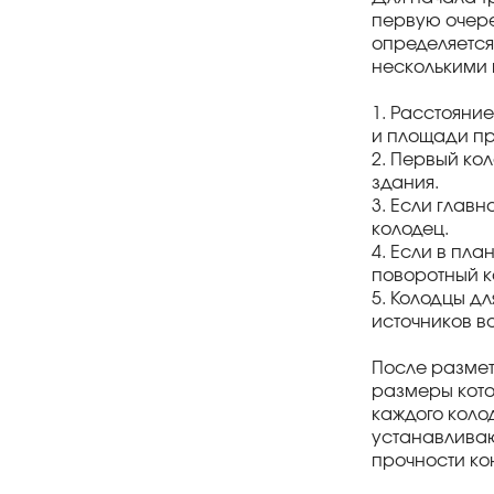
первую очере
определяется
несколькими
1. Расстояни
и площади пр
2. Первый ко
здания.
3. Если глав
колодец.
4. Если в пла
поворотный к
5. Колодцы д
источников в
После размет
размеры кото
каждого коло
устанавливаю
прочности ко