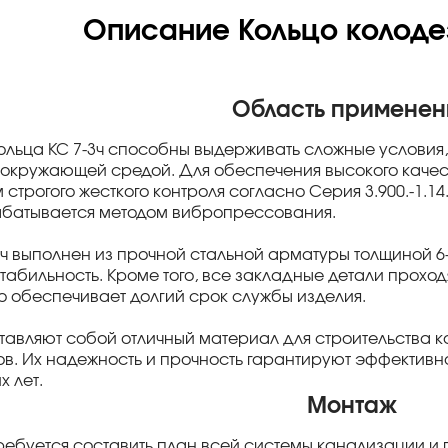
Описание Кольцо колодез
Область применен
ольца КС 7-3ч способны выдерживать сложные условия
окружающей средой. Для обеспечения высокого качест
трогого жесткого контроля согласно Серия 3.900.-1.14
абатывается методом вибропрессования.
3ч выполнен из прочной стальной арматуры толщиной 6
стабильность. Кроме того, все закладные детали прох
то обеспечивает долгий срок службы изделия.
ставляют собой отличный материал для строительства
в. Их надежность и прочность гарантируют эффектив
х лет.
Монтаж
ребуется составить план всей системы канализации и п