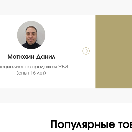
Матюхин Данил
Се
пециалист по продажам ЖБИ
С
(опыт 16 лет)
про
Популярные то