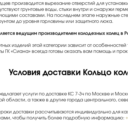
одцев производится вырезание отверстий для установки
сутствуют грунтовые воды, стыки внутри и снаружи ге
ющими составами. На последнем этапе наружные сте
рунтом до уровня горловины или защитного люка.
вляется ведущим производителем колодезных колец в Р
тных изделий этой категории зависит от особенностей
ы ГК «Сиана» всегда готовы оказать вам помощь и пр
Условия доставки Кольцо кол
редлагает услуги по доставке КС 7-3ч по Москве и Мос
й области, а также в другие города центрального, се
сроки доставки рассчитываются индивидуально для каж
нами, чтобы получить более подробную информацию:
+