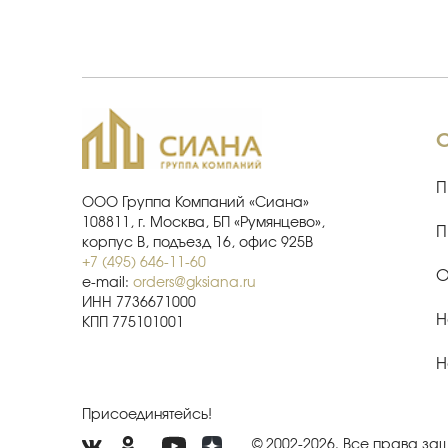
П
ООО Группа Компаний «Сиана»
108811, г. Москва, БП «Румянцево»,
П
корпус В, подъезд 16, офис 925В
+7 (495) 646-11-60
О
e-mail:
orders@gksiana.ru
ИНН 7736671000
Н
КПП 775101001
Н
Присоединятейсь!
© 2002-2026. Все права з