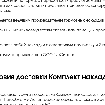
акладки на тормоза периодически требуют замены. Н
ты или состоять из двух половинок, при этом ее конст
стемы.
вляется ведущим производителем тормозных накладок 
ы ГК «Сиана» всегда готовы оказать вам помощь и пр
чает в себя 2 накладки с отверстиями под клепку и 2 к
 колодок производства ООО ГК «Сиана».
овия доставки Комплект наклад
редлагает услуги по доставке Комплект накладок для к
кт-Петербургу и Ленинградской области, а также в дру
инистративных округов РФ.