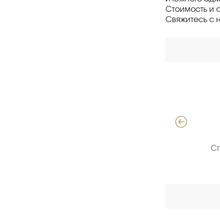
Стоимость и 
Свяжитесь с 
Давыдов Алексей
Специалист по продажам ЖБИ
С
(опыт 18 лет)