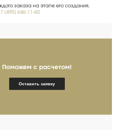
дого заказа на этапе его создания.
7 (495) 646-11-60
Поможем с расчетом!
ребряков Александр
И
Оставить заявку
пециалист про продажам
Спец
мышленного оборудования
(опыт более 20 лет)