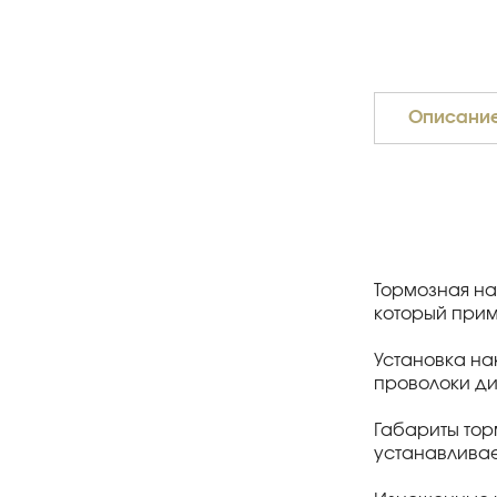
Описани
Тормозная нак
который прим
Установка на
проволоки ди
Габариты тор
устанавливае