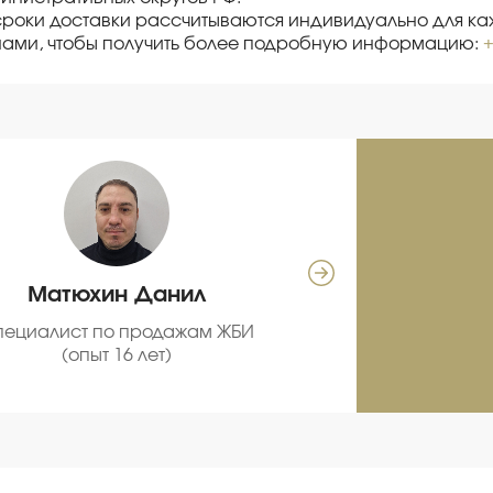
сроки доставки рассчитываются индивидуально для каж
нами, чтобы получить более подробную информацию:
+
Матюхин Данил
Се
пециалист по продажам ЖБИ
С
(опыт 16 лет)
про