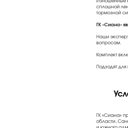
Изношенные н
сплошной лен
тормозной си
ГК «Сиана» я
Наши эксперт
вопросам.
Комплект вклю
Подходят для
Усл
ГК «Сиана» п
области, Сан
и южного адм