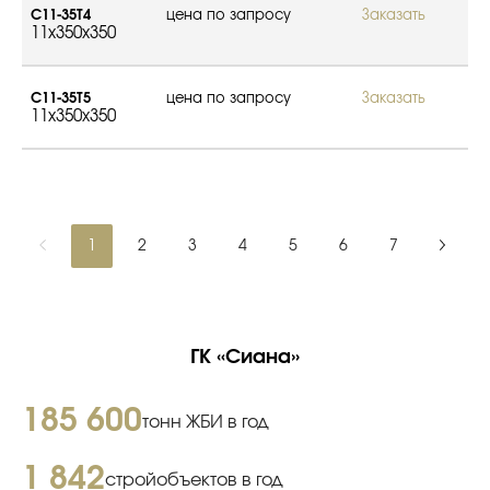
С11-35Т4
цена по запросу
Заказать
11x350x350
С11-35Т5
цена по запросу
Заказать
11x350x350
1
2
3
4
5
6
7
ГК «Сиана»
185 600
тонн ЖБИ в год
1 842
стройобъектов в год