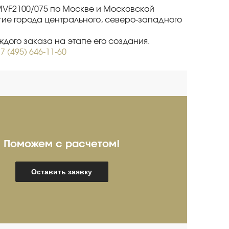
MVF2100/075 по Москве и Московской
гие города центрального, северо-западного
дого заказа на этапе его создания.
7 (495) 646-11-60
Поможем с расчетом!
ребряков Александр
И
Оставить заявку
пециалист про продажам
Спец
мышленного оборудования
(опыт более 20 лет)