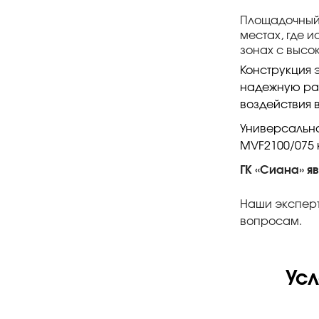
Площадочный 
местах, где 
зонах с высо
Конструкция 
надежную раб
воздействия 
Универсальна
MVF2100/075 
ГК «Сиана» я
Наши эксперт
вопросам.
Ус