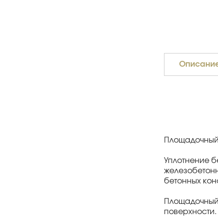
Описани
Площадочный 
Уплотнение б
железобетонн
бетонных кон
Площадочный 
поверхности.