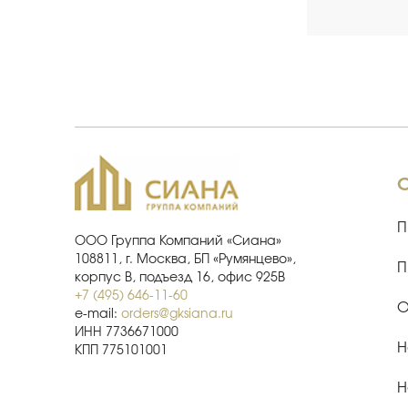
П
ООО Группа Компаний «Сиана»
108811, г. Москва, БП «Румянцево»,
П
корпус В, подъезд 16, офис 925В
+7 (495) 646-11-60
О
e-mail:
orders@gksiana.ru
ИНН 7736671000
Н
КПП 775101001
Н