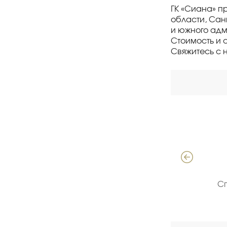
ГК «Сиана» п
области, Сан
и южного адм
Стоимость и 
Свяжитесь с 
Давыдов Алексей
Специалист по продажам ЖБИ
С
(опыт 18 лет)