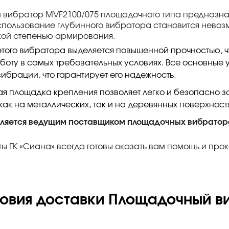
вибратор MVF2100/075 площадочного типа предназнач
использование глубинного вибратора становится нево
кой степенью армирования.
этого вибратора выделяется повышенной прочностью, ч
оту в самых требовательных условиях. Все основные 
вибрации, что гарантирует его надежность.
я площадка крепления позволяет легко и безопасно 
как на металлических, так и на деревянных поверхностя
вляется ведущим поставщиком площадочных вибраторо
ы ГК «Сиана» всегда готовы оказать вам помощь и пр
ловия доставки Площадочный в