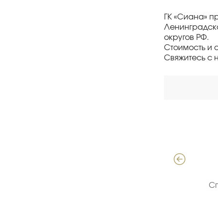
ГК «Сиана» п
Ленинградско
округов РФ.
Стоимость и 
Свяжитесь с 
Давыдов Алексей
Специалист по продажам ЖБИ
С
(опыт 18 лет)