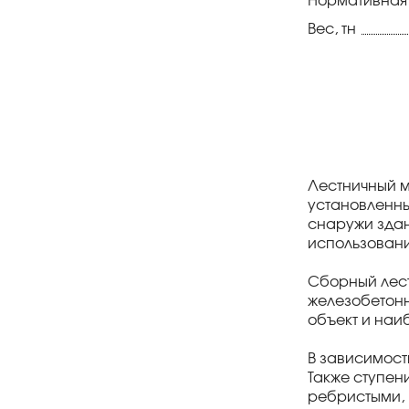
Нормативная
Вес, тн
Лестничный м
установленны
снаружи здан
использовани
Сборный лест
железобетонн
объект и наи
В зависимост
Также ступен
ребристыми, 