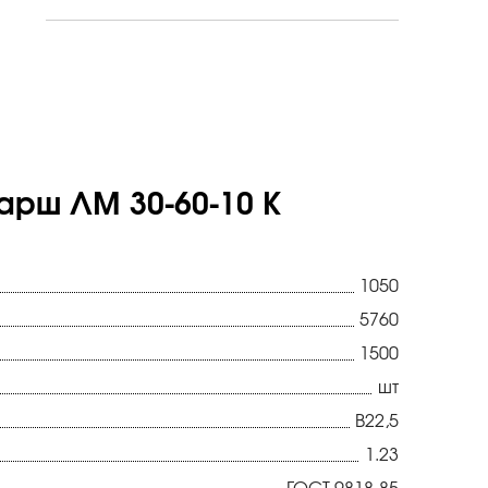
арш ЛМ 30-60-10 К
1050
5760
1500
шт
В22,5
1.23