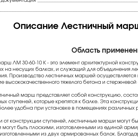
 документация
Описание Лестничный марш
Область применен
арш ЛМ 30-60-10 К - это элемент архитектурной констр
х на несущих балках, и служащий для объединения лес
ия. Производство лестничных маршей осуществляется в
е высококачественного тяжелого бетона и стержневой
ничный марш представляет собой конструкцию, состо
ых ступеней, которые крепятся к балке. Эта конструкц
более удобна при установке в помещениях различных 
и от конструкции ступеней, лестничные марши могут б
и могут быть плоскими, изготовленными из единой арм
изготовленными из двух армированных балок. Благод