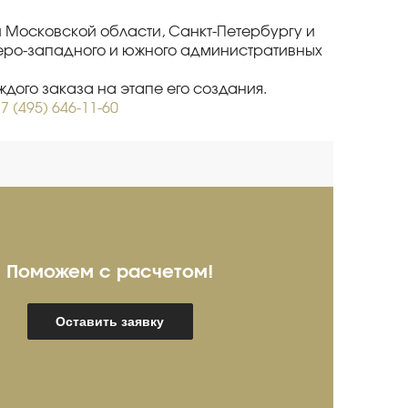
 и Московской области, Санкт-Петербургу и
веро-западного и южного административных
дого заказа на этапе его создания.
7 (495) 646-11-60
Поможем с расчетом!
ребряков Александр
И
Оставить заявку
пециалист про продажам
Спец
мышленного оборудования
(опыт более 20 лет)