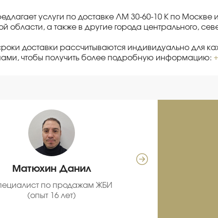
редлагает услуги по доставке ЛМ 30-60-10 К по Москве
й области, а также в другие города центрального, се
сроки доставки рассчитываются индивидуально для каж
нами, чтобы получить более подробную информацию:
+
Матюхин Данил
Се
пециалист по продажам ЖБИ
С
(опыт 16 лет)
про