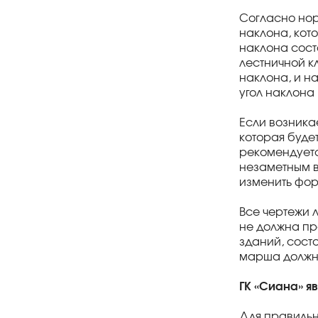
Согласно нор
наклона, кот
наклона сост
лестничной к
наклона, и н
угол наклона 
Если возника
которая буде
рекомендуетс
незаметным в
изменить фор
Все чертежи 
не должна пр
зданий, сост
марша должна
ГК «Сиана» я
Для правильн