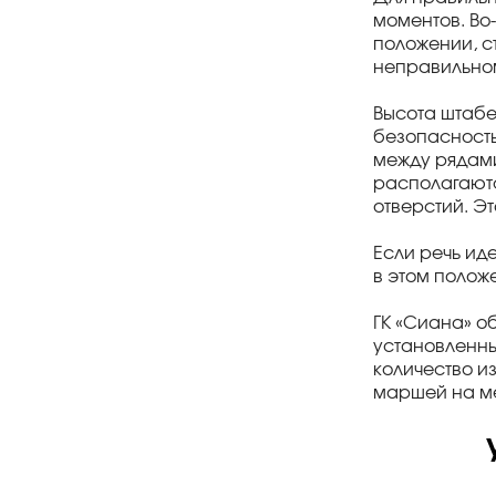
моментов. Во
положении, с
неправильном
Высота штабе
безопасность
между рядами
располагаютс
отверстий. Э
Если речь ид
в этом полож
ГК «Сиана» о
установленны
количество и
маршей на м