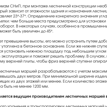
мам СНиП, при монтаже лестничной конструкции необ
орый зависит от этажности здания и назначения лестн
авляет 23°-37°. Определение конкретного значения угла
летки: чем больше места предусмотрено для установки 
аоборот. В некоторых случаях, особенно в промышленны
может быть увеличен до 45°.
ет превышение высоты, его можно устранить путем доб
т утоплена в бетонное основание. Если же нижняя ступ
я установить нижнюю площадку под небольшим углом в
 эксплуатации и поможет решить проблему. В случаях,
му верхней плиты, чтобы фриз верхней ступени опиралс
лестничных маршей разрабатываются с учетом максим
евышать двух метров. При минимальной ширине издели
оящих из двух этажей или менее. Если количество этаж
 быть не менее 1200 мм.
вляется ведущим производителем лестничных маршей 
ого хранения и транспортировки лестничных маршей 