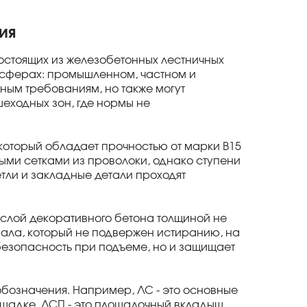
ия
остоящих из железобетонных лестничных
 сферах: промышленном, частном и
ным требованиям, но также могут
шеходных зон, где нормы не
 который обладает прочностью от марки В15
ыми сетками из проволоки, однако ступени
етли и закладные детали проходят
 слой декоративного бетона толщиной не
иала, который не подвержен истиранию, на
безопасность при подъеме, но и защищает
обозначения. Например, ЛС - это основные
ощадке, ЛСП - это площадочный вкладыш,