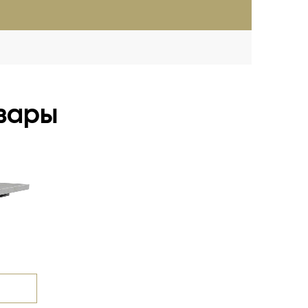
(опыт более 20 лет)
вары