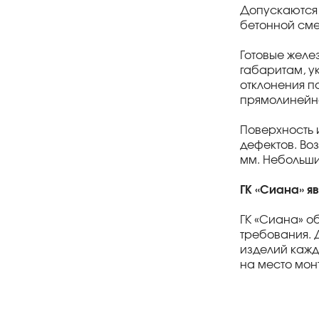
Допускаются 
бетонной сме
Готовые желе
габаритам, у
отклонения п
прямолинейно
Поверхность 
дефектов. Во
мм. Небольши
ГК «Сиана» я
ГК «Сиана» о
требования. 
изделий кажд
на место мон