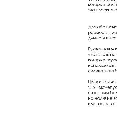
который расп
это плоские 
Для обозначе
размеры в де
длина и высот
Буквенная ча
указывать на 
которые подх
использовать 
силикатного б
Цифровая час
"З.д." может 
(опорным балк
на наличие за
или гнезд в 