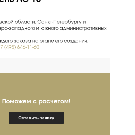
вской области, Санкт-Петербургу и
веро-западного и южного административных
дого заказа на этапе его создания.
7 (495) 646-11-60
Поможем с расчетом!
ребряков Александр
И
Оставить заявку
пециалист про продажам
Спец
мышленного оборудования