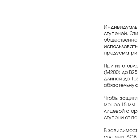
Индивидуальн
ступеней. Эт
общественном
использовать
предусматри
При изготовл
(М200) до В2
длиной до 10
обязательную
Чтобы защити
менее 15 мм.
лицевой стор
ступени от п
В зависимост
ступени, ЛСВ