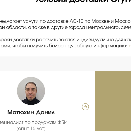
редлагает услуги по доставке ЛС-10 по Москве и Моско
й области, а также в другие города центрального, се
сроки доставки рассчитываются индивидуально для каж
нами, чтобы получить более подробную информацию:
+
Матюхин Данил
Се
пециалист по продажам ЖБИ
С
(опыт 16 лет)
про