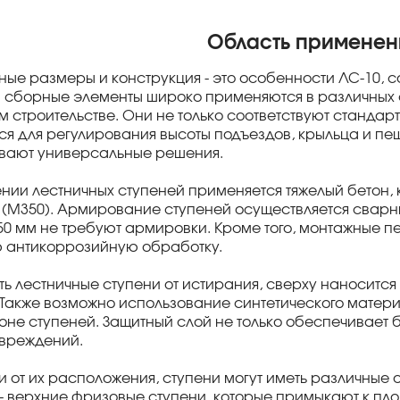
Область применен
ые размеры и конструкция - это особенности ЛС-10, с
и сборные элементы широко применяются в различных
 строительстве. Они не только соответствуют стандарт
ся для регулирования высоты подъездов, крыльца и пе
вают универсальные решения.
ении лестничных ступеней применяется тяжелый бетон,
5 (М350). Армирование ступеней осуществляется сварн
50 мм не требуют армировки. Кроме того, монтажные п
 антикоррозийную обработку.
ть лестничные ступени от истирания, сверху наносится
 Также возможно использование синтетического матер
оне ступеней. Защитный слой не только обеспечивает 
овреждений.
и от их расположения, ступени могут иметь различные 
 - верхние фризовые ступени, которые примыкают к пл