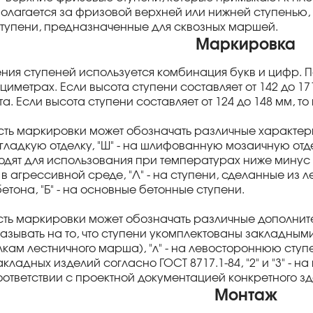
олагается за фризовой верхней или нижней ступенью, 
ступени, предназначенные для сквозных маршей.
Маркировка
ния ступеней используется комбинация букв и цифр. П
циметрах. Если высота ступени составляет от 142 до 17
а. Если высота ступени составляет от 124 до 148 мм, т
сть маркировки может обозначать различные характери
гладкую отделку, "Ш" - на шлифованную мозаичную отде
одят для использования при температурах ниже минус 40
в агрессивной среде, "Л" - на ступени, сделанные из ле
етона, "Б" - на основные бетонные ступени.
ть маркировки может обозначать различные дополнит
указывать на то, что ступени укомплектованы закладны
ам лестничного марша), "л" - на левостороннюю ступен
кладных изделий согласно ГОСТ 8717.1-84, "2" и "3" - 
соответствии с проектной документацией конкретного з
Монтаж