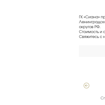
ГК «Сиана» п
Ленинградско
округов РФ.
Стоимость и 
Свяжитесь с 
Давыдов Алексей
Специалист по продажам ЖБИ
С
(опыт 18 лет)