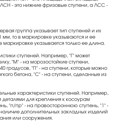
ЛСН - это нижние фризовые ступени, а ЛСС -
ервая группа указывает тип ступеней и их
1 мм, то в маркировке указываются и ее
о в маркировке указывается только ее длина.
стики ступеней. Например, "Г" может
лку, "М" - на морозостойкие ступени,
 градусов, "П" - на ступени, которые можно
гкого бетона, "С" - на ступени, сделанные из
ельные характеристики ступеней. Например,
ми деталями для крепления к косоурам
ь, "п/пр" - на правостороннюю ступень, "1" -
на наличие дополнительных закладных изделий
дания или сооружения.