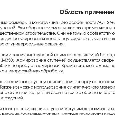
Область применен
ые размеры и конструкция - это особенности ЛС-12/+2
тупеней. Эти сборные элементы широко применяются 
щественном строительстве. Они не только соответствую
ся для регулирования высоты подъездов, крыльца и пе
вают универсальные решения.
ении лестничных ступеней применяется тяжелый бетон,
5 (М350). Армирование ступеней осуществляется сварн
50 мм не требуют армировки. Кроме того, монтажные п
 антикоррозийную обработку.
ть лестничные ступени от истирания, сверху наносится
 Также возможно использование синтетического матер
оне ступеней. Защитный слой не только обеспечивает 
овреждений.
и от их расположения, ступени могут иметь различные 
 - верхние фризовые ступени, которые примыкают к пл