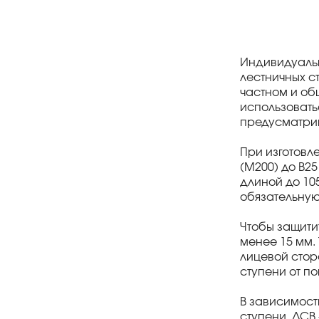
Индивидуальн
лестничных с
частном и об
использовать
предусматри
При изготовл
(М200) до В2
длиной до 10
обязательную
Чтобы защити
менее 15 мм.
лицевой стор
ступени от п
В зависимост
ступени, ЛСВ