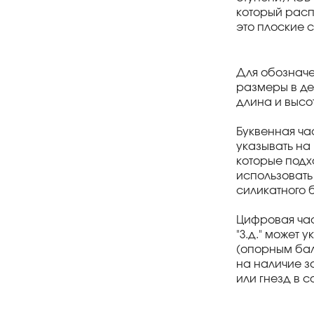
который расп
это плоские 
Для обозначе
размеры в де
длина и высот
Буквенная ча
указывать на 
которые подх
использовать 
силикатного б
Цифровая час
"З.д." может 
(опорным балк
на наличие за
или гнезд в 