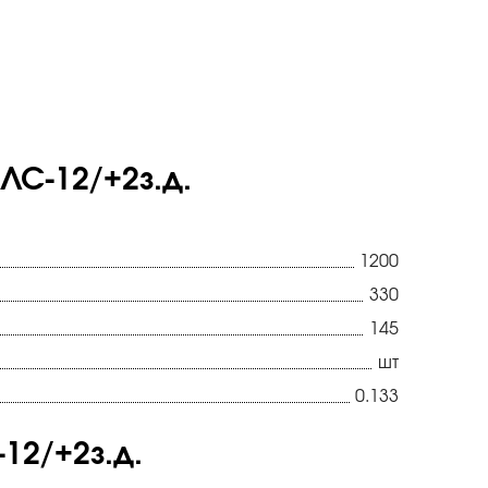
ЛС-12/+2з.д.
1200
330
145
шт
0.133
12/+2з.д.