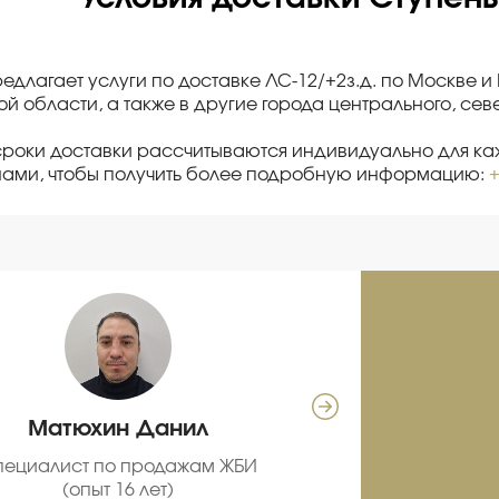
редлагает услуги по доставке ЛС-12/+2з.д. по Москве 
й области, а также в другие города центрального, се
сроки доставки рассчитываются индивидуально для каж
нами, чтобы получить более подробную информацию:
+
Матюхин Данил
Се
пециалист по продажам ЖБИ
С
(опыт 16 лет)
про