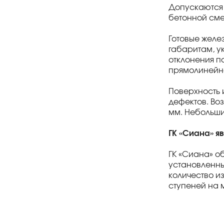
Допускаются 
бетонной сме
Готовые желе
габаритам, у
отклонения п
прямолинейно
Поверхность 
дефектов. Во
мм. Небольши
ГК «Сиана» я
ГК «Сиана» о
установленны
количество и
ступеней на 