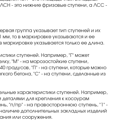
ЛСН - это нижние фризовые ступени, а ЛСС -
ервая группа указывает тип ступеней и их
1 мм, то в маркировке указываются и ее
о в маркировке указывается только ее длина.
стики ступеней. Например, "Г" может
лку, "М" - на морозостойкие ступени,
 градусов, "П" - на ступени, которые можно
гкого бетона, "С" - на ступени, сделанные из
ельные характеристики ступеней. Например,
ми деталями для крепления к косоурам
ь, "п/пр" - на правостороннюю ступень, "1" -
на наличие дополнительных закладных изделий
дания или сооружения.