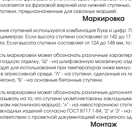
олагается за фризовой верхней или нижней ступенью, 
ступени, предназначенные для сквозных маршей.
Маркировка
ния ступеней используется комбинация букв и цифр. П
циметрах. Если высота ступени составляет от 142 до 17
а. Если высота ступени составляет от 124 до 148 мм, т
сть маркировки может обозначать различные характери
гладкую отделку, "Ш" - на шлифованную мозаичную отде
одят для использования при температурах ниже минус 40
в агрессивной среде, "Л" - на ступени, сделанные из ле
етона, "Б" - на основные бетонные ступени.
ть маркировки может обозначать различные дополнит
указывать на то, что ступени укомплектованы закладны
ам лестничного марша), "л" - на левостороннюю ступен
кладных изделий согласно ГОСТ 8717.1-84, "2" и "3" - 
соответствии с проектной документацией конкретного з
Монтаж