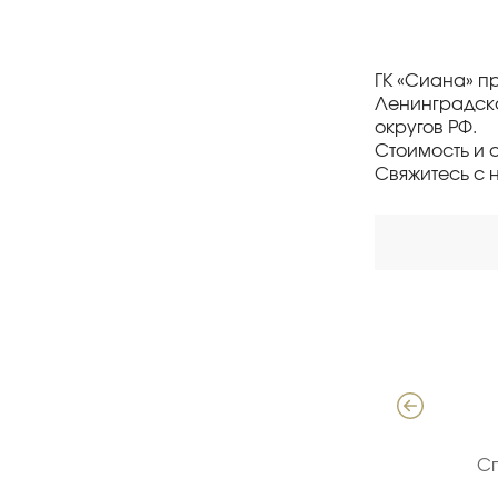
ГК «Сиана» п
Ленинградско
округов РФ.
Стоимость и 
Свяжитесь с 
Давыдов Алексей
Специалист по продажам ЖБИ
С
(опыт 18 лет)