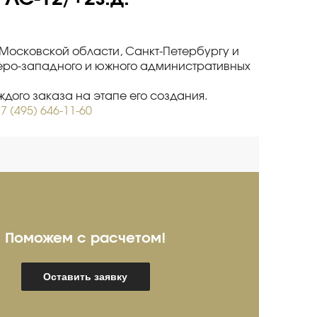
и Московской области, Санкт-Петербургу и
веро-западного и южного административных
дого заказа на этапе его создания.
7 (495) 646-11-60
Поможем с расчетом!
ребряков Александр
И
Оставить заявку
пециалист про продажам
Спец
мышленного оборудования