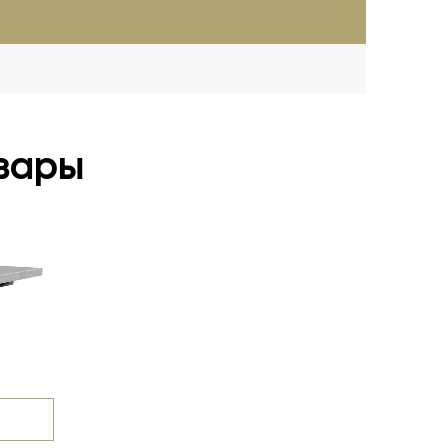
(опыт более 20 лет)
вары