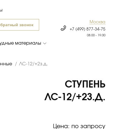
ты
Москва
братный звонок
+7 (499) 877-34-75
08.00 - 19.00
удные материалы
онные
/
ЛС-12/+2з.д.
СТУПЕНЬ
ЛС-12/+2З.Д.
Цена: по запросу