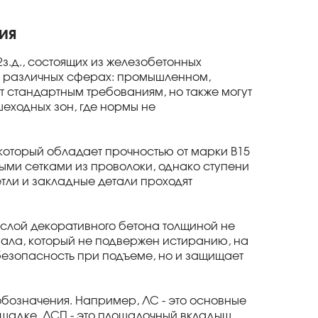
ия
з.д., состоящих из железобетонных
в различных сферах: промышленном,
т стандартным требованиям, но также могут
шеходных зон, где нормы не
 который обладает прочностью от марки В15
ыми сетками из проволоки, однако ступени
етли и закладные детали проходят
 слой декоративного бетона толщиной не
иала, который не подвержен истиранию, на
безопасность при подъеме, но и защищает
обозначения. Например, ЛС - это основные
ощадке, ЛСП - это площадочный вкладыш,