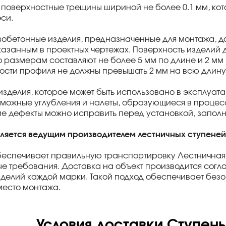
поверхностные трещины шириной не более 0.1 мм, кото
си.
зобетонные изделия, предназначенные для монтажа, д
казанным в проектных чертежах. Поверхность изделий 
о размерам составляют не более 5 мм по длине и 2 мм 
сти профиля не должны превышать 2 мм на всю длину
изделия, которое может быть использовано в эксплуат
зможные углубления и налеты, образующиеся в процес
е дефекты можно исправить перед установкой, заполн
вляется ведущим производителем лестничных ступеней
беспечивает правильную транспортировку Лестничная
е требования. Доставка на объект производится согл
зделий каждой марки. Такой подход обеспечивает безо
место монтажа.
Условия доставки Ступень