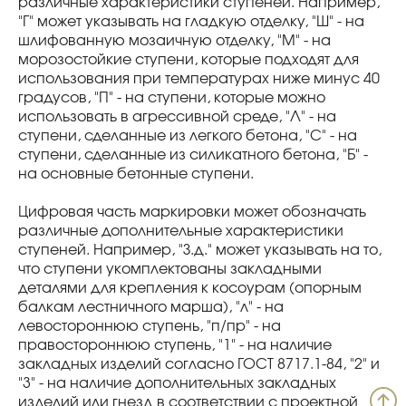
различные характеристики ступеней. Например,
"Г" может указывать на гладкую отделку, "Ш" - на
шлифованную мозаичную отделку, "М" - на
морозостойкие ступени, которые подходят для
использования при температурах ниже минус 40
градусов, "П" - на ступени, которые можно
использовать в агрессивной среде, "Л" - на
ступени, сделанные из легкого бетона, "С" - на
ступени, сделанные из силикатного бетона, "Б" -
на основные бетонные ступени.
Цифровая часть маркировки может обозначать
различные дополнительные характеристики
ступеней. Например, "З.д." может указывать на то,
что ступени укомплектованы закладными
деталями для крепления к косоурам (опорным
балкам лестничного марша), "л" - на
левостороннюю ступень, "п/пр" - на
правостороннюю ступень, "1" - на наличие
закладных изделий согласно ГОСТ 8717.1-84, "2" и
"3" - на наличие дополнительных закладных
изделий или гнезд в соответствии с проектной