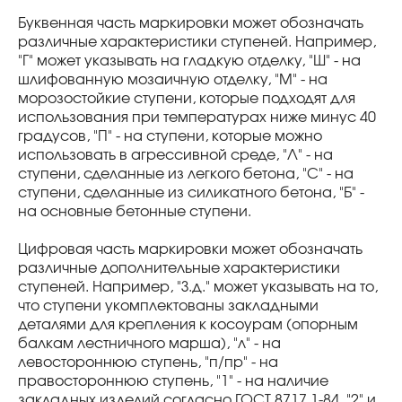
Буквенная часть маркировки может обозначать
различные характеристики ступеней. Например,
"Г" может указывать на гладкую отделку, "Ш" - на
шлифованную мозаичную отделку, "М" - на
морозостойкие ступени, которые подходят для
использования при температурах ниже минус 40
градусов, "П" - на ступени, которые можно
использовать в агрессивной среде, "Л" - на
ступени, сделанные из легкого бетона, "С" - на
ступени, сделанные из силикатного бетона, "Б" -
на основные бетонные ступени.
Цифровая часть маркировки может обозначать
различные дополнительные характеристики
ступеней. Например, "З.д." может указывать на то,
что ступени укомплектованы закладными
деталями для крепления к косоурам (опорным
балкам лестничного марша), "л" - на
левостороннюю ступень, "п/пр" - на
правостороннюю ступень, "1" - на наличие
закладных изделий согласно ГОСТ 8717.1-84, "2" и