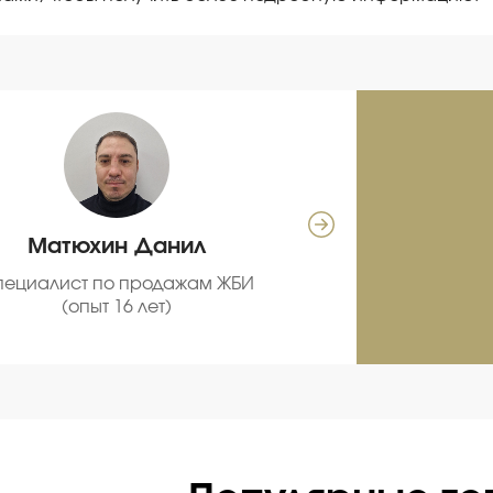
Матюхин Данил
Се
пециалист по продажам ЖБИ
С
(опыт 16 лет)
про