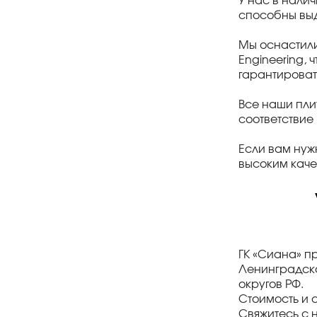
У нас в налич
способны выд
Мы оснастил
Engineering, 
гарантироват
Все наши пли
соответствие
Если вам нуж
высоким каче
ГК «Сиана» п
Ленинградско
округов РФ.
Стоимость и 
Свяжитесь с 