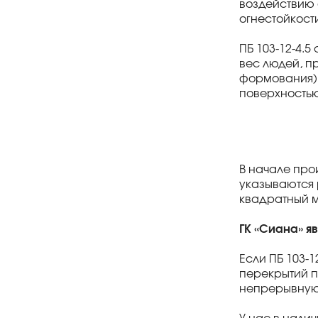
воздействию о
огнестойкост
ПБ 103-12-4.
вес людей, п
формования) 
поверхностью
В начале про
указываются 
квадратный м
ГК «Сиана» я
Если ПБ 103-
перекрытий п
непрерывную о