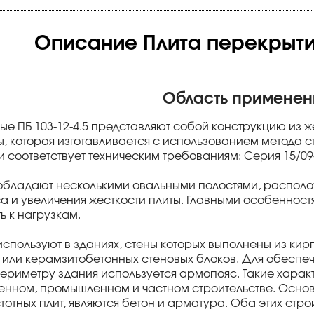
Описание Плита перекрытия
Область применен
ые ПБ 103-12-4.5 представляют собой конструкцию из 
ы, которая изготавливается с использованием метода 
 соответствует техническим требованиям: Серия 15/09-
5 обладают несколькими овальными полостями, распол
а и увеличения жесткости плиты. Главными особенностя
ь к нагрузкам.
5 используют в зданиях, стены которых выполнены из ки
 или керамзитобетонных стеновых блоков. Для обесп
периметру здания используется армопояс. Такие характ
венном, промышленном и частном строительстве. Осн
тотных плит, являются бетон и арматура. Оба этих стр