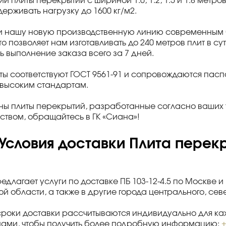
ии плиты перекрытий с шириной 1.0, 1.2, 1.5 и 1.8 метро
ерживать нагрузку до 1600 кг/м2.
и нашу новую производственную линию современным б
что позволяет нам изготавливать до 240 метров плит в с
ь выполнение заказа всего за 7 дней.
ты соответствуют ГОСТ 9561-91 и сопровождаются па
 высоким стандартам.
ны плиты перекрытий, разработанные согласно ваших 
ством, обращайтесь в ГК «Сиана»!
Условия доставки Плита перекр
редлагает услуги по доставке ПБ 103-12-4.5 по Москве 
й области, а также в другие города центрального, се
сроки доставки рассчитываются индивидуально для каж
нами, чтобы получить более подробную информацию:
+