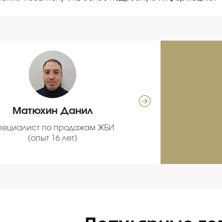
Матюхин Данил
Се
пециалист по продажам ЖБИ
С
(опыт 16 лет)
про