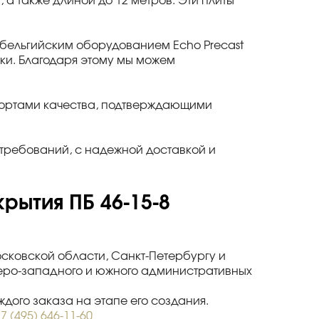
в, а также длиной до 12 метров. Эти плиты
ельгийским оборудованием Echo Precast
утки. Благодаря этому мы можем
спортами качества, подтверждающими
требований, с надежной доставкой и
рытия ПБ 46-15-8
осковской области, Санкт-Петербургу и
веро-западного и южного административных
дого заказа на этапе его создания.
7 (495) 646-11-60