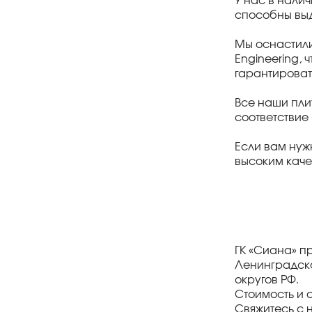
У нас в налич
способны выд
Мы оснастил
Engineering, 
гарантироват
Все наши пли
соответствие
Если вам нуж
высоким каче
ГК «Сиана» п
Ленинградско
округов РФ.
Стоимость и 
Свяжитесь с 