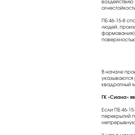
воздействию о
огнестойкост
ПБ 46-15-8 с
людей, произ
формования) 
поверхностью
В начале про
указываются 
квадратный м
ГК «Сиана» я
Если ПБ 46-1
перекрытий п
непрерывную о