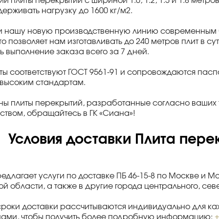
ии плиты перекрытий с шириной 1.0, 1.2, 1.5 и 1.8 метро
ерживать нагрузку до 1600 кг/м2.
и нашу новую производственную линию современным б
что позволяет нам изготавливать до 240 метров плит в с
ь выполнение заказа всего за 7 дней.
ты соответствуют ГОСТ 9561-91 и сопровождаются па
 высоким стандартам.
ны плиты перекрытий, разработанные согласно ваших 
ством, обращайтесь в ГК «Сиана»!
Условия доставки Плита перек
редлагает услуги по доставке ПБ 46-15-8 по Москве и М
й области, а также в другие города центрального, се
сроки доставки рассчитываются индивидуально для каж
нами, чтобы получить более подробную информацию:
+