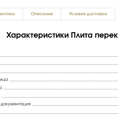
истики
Описание
Условия доставки
Характеристики Плита перекр
ница
а
.
 документация