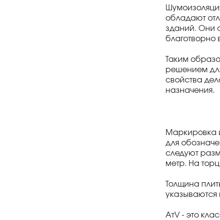
Шумоизоляция
обладают отл
зданий. Они 
благотворно 
Таким образо
решением для
свойства дел
назначения.
Маркировка и
для обозначе
следуют разм
метр. На тор
Толщина плит
указываются 
AтV - это кл