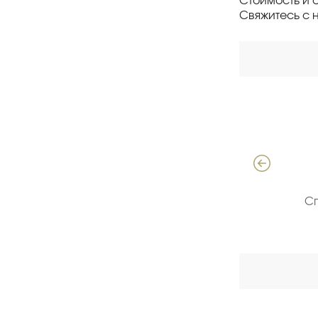
Стоимость и 
Свяжитесь с 
Давыдов Алексей
Специалист по продажам ЖБИ
С
(опыт 18 лет)