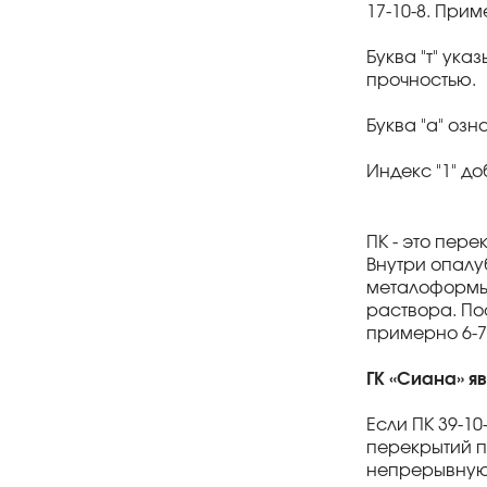
17-10-8. При
Буква "т" ук
прочностью.
Буква "а" озн
Индекс "1" до
ПК - это пер
Внутри опалу
металоформы 
раствора. По
примерно 6-7
ГК «Сиана» я
Если ПК 39-1
перекрытий п
непрерывную о