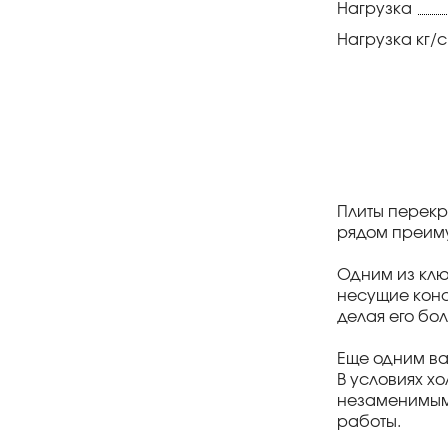
Нагрузка
Нагрузка кг/
Плиты перекр
рядом преиму
Одним из клю
несущие конс
делая его бо
Еще одним ва
В условиях х
незаменимыми
работы.