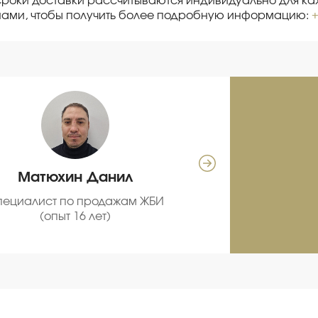
сроки доставки рассчитываются индивидуально для каж
нами, чтобы получить более подробную информацию:
+
Матюхин Данил
Се
пециалист по продажам ЖБИ
С
(опыт 16 лет)
про