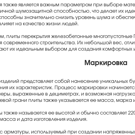
 также является важным параметром при выборе матер
ичной шумозащитной способностью, что делает их ид
способны значительно снизить уровень шума и обеспеч
влияет на качество жизни людей.
м, плиты перекрытия железобетонные многопустотные 
 современного строительства. Их небольшой вес, от
ают их идеальным выбором для создания комфортных 
Маркировка
зделий представляет собой нанесение уникальных бу
ния их характеристик. Процесс маркировки начинается
еры, выраженные в дециметрах, и возможная нагрузк
цевой грани плиты также указывается ее масса, марка 
ы также называется ее высотой и обычно составляет 220
масса и дата изготовления изделия.
асс арматуры, используемый при создании напряженных 