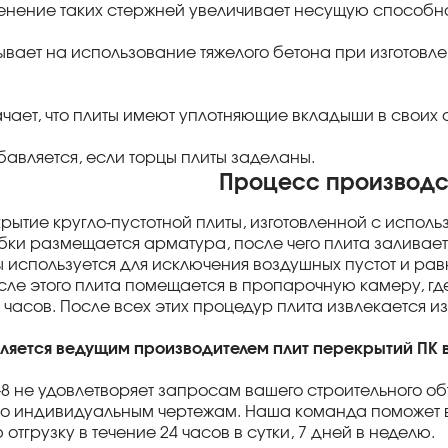
менение таких стержней увеличивает несущую способнос
азывает на использование тяжелого бетона при изготовл
ачает, что плиты имеют уплотняющие вкладыши в своих 
бавляется, если торцы плиты заделаны.
Процесс производс
екрытие кругло-пустотной плиты, изготовленной с испо
бки размещается арматура, после чего плита заливае
используется для исключения воздушных пустот и ра
сле этого плита помещается в пропарочную камеру, гд
 часов. После всех этих процедур плита извлекается 
вляется ведущим производителем плит перекрытий ПК 
0-8 не удовлетворяет запросам вашего строительного об
о индивидуальным чертежам. Наша команда поможет в
тгрузку в течение 24 часов в сутки, 7 дней в неделю.