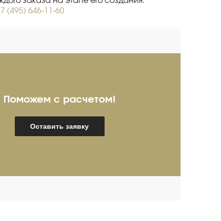
дого заказа на этапе его создания.
7 (495) 646-11-60
Поможем с расчетом!
ребряков Александр
И
Оставить заявку
пециалист про продажам
Спец
мышленного оборудования
(опыт более 20 лет)