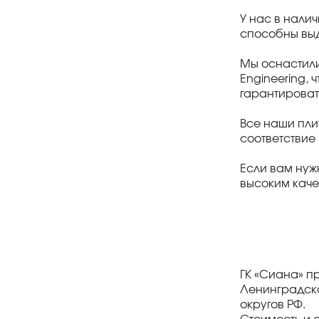
У нас в налич
способны выд
Мы оснастил
Engineering, 
гарантироват
Все наши пли
соответствие
Если вам нуж
высоким каче
ГК «Сиана» п
Ленинградско
округов РФ.