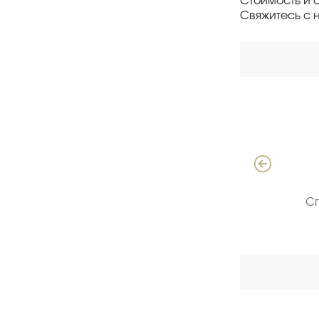
Стоимость и 
Свяжитесь с 
Давыдов Алексей
Специалист по продажам ЖБИ
С
(опыт 18 лет)