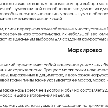
 также является важным параметром при выборе матер
ичной шумозащитной способностью, что делает их ид
способны значительно снизить уровень шума и обеспеч
влияет на качество жизни людей.
м, плиты перекрытия железобетонные многопустотные 
 современного строительства. Их небольшой вес, от
ают их идеальным выбором для создания комфортных 
Маркировка
зделий представляет собой нанесение уникальных бу
ния их характеристик. Процесс маркировки начинается
еры, выраженные в дециметрах, и возможная нагрузк
цевой грани плиты также указывается ее масса, марка 
ы также называется ее высотой и обычно составляет 220
масса и дата изготовления изделия.
асс арматуры, используемый при создании напряженных 