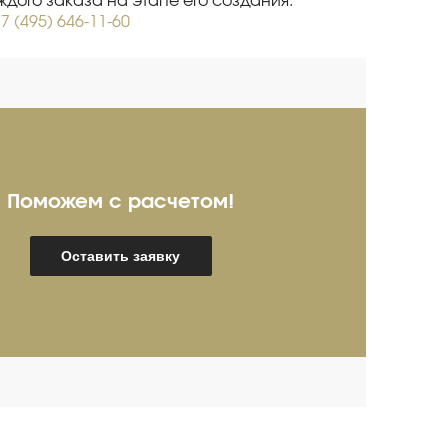
дого заказа на этапе его создания.
7 (495) 646-11-60
Поможем с расчетом!
ребряков Александр
И
Оставить заявку
пециалист про продажам
Спец
мышленного оборудования
(опыт более 20 лет)