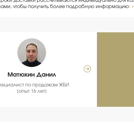
сроки доставки рассчитываются индивидуально для каж
нами, чтобы получить более подробную информацию:
+
Матюхин Данил
Се
пециалист по продажам ЖБИ
С
(опыт 16 лет)
про