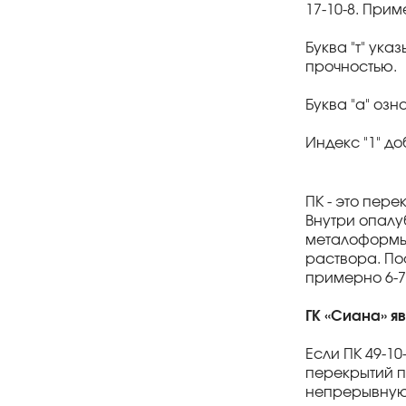
17-10-8. При
Буква "т" ук
прочностью.
Буква "а" озн
Индекс "1" до
ПК - это пер
Внутри опалу
металоформы 
раствора. По
примерно 6-7
ГК «Сиана» я
Если ПК 49-1
перекрытий п
непрерывную о