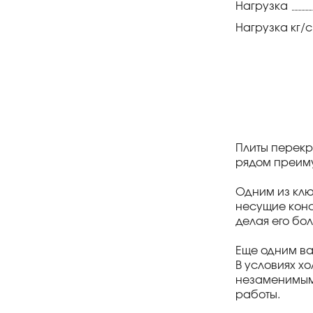
Нагрузка
Нагрузка кг/
Плиты перекр
рядом преиму
Одним из клю
несущие конс
делая его бо
Еще одним ва
В условиях х
незаменимыми
работы.