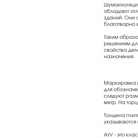
Шумоизоляция
обладают отл
зданий. Они 
благотворно 
Таким образо
решением для
свойства дел
назначения.
Маркировка и
для обозначе
следуют разм
метр. На тор
Толщина плит
указываются 
AтV - это кл