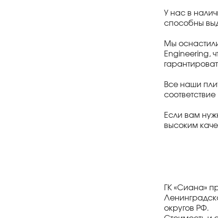
У нас в налич
способны выд
Мы оснастил
Engineering, 
гарантироват
Все наши пли
соответствие
Если вам нуж
высоким каче
ГК «Сиана» п
Ленинградско
округов РФ.