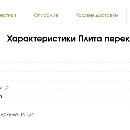
истики
Описание
Условия доставки
Характеристики Плита перекр
ница
а
.
 документация