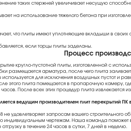
менение таких стержней увеличивает несущую способнос
азывает на использование тяжелого бетона при изготовл
ачает, что плиты имеют уплотняющие вкладыши в своих 
бавляется, если торцы плиты заделаны.
Процесс производс
екрытие кругло-пустотной плиты, изготовленной с испо
бки размещается арматура, после чего плита заливае
используется для исключения воздушных пустот и ра
сле этого плита помещается в пропарочную камеру, гд
 часов. После всех этих процедур плита извлекается 
вляется ведущим производителем плит перекрытий ПК 
0-8 не удовлетворяет запросам вашего строительного об
о индивидуальным чертежам. Наша команда поможет в
тгрузку в течение 24 часов в сутки, 7 дней в неделю.