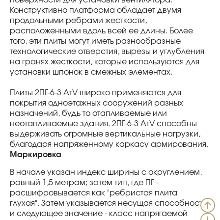
поверхности для установки вентилятора.
Конструктивно платформа обладает двумя
продольными ребрами жесткости,
расположенными вдоль всей ее длины. Более
того, эти плиты могут иметь разнообразные
технологические отверстия, вырезы и углубления
на гранях жесткости, которые используются для
установки шпонок в смежных элементах.
Плиты 2ПГ-6-3 АтV широко применяются для
покрытия одноэтажных сооружений разных
назначений, будь то отапливаемые или
неотапливаемые здания. 2ПГ-6-3 АтV способны
выдерживать огромные вертикальные нагрузки,
благодаря напряженному каркасу армирования.
Маркировка
В начале указан индекс ширины с округлением,
равный 1,5 метрам; затем тип, где ПГ -
расшифровывается как "ребристая плита
глухая". Затем указывается несущая способность
и следующее значение - класс напрягаемой