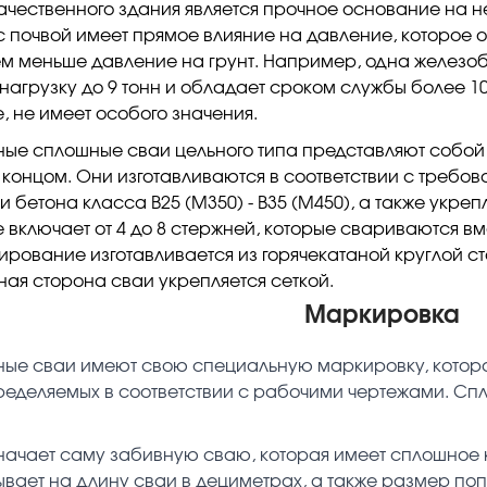
ачественного здания является прочное основание на 
 почвой имеет прямое влияние на давление, которое 
ем меньше давление на грунт. Например, одна желез
нагрузку до 9 тонн и обладает сроком службы более 10
, не имеет особого значения.
ые сплошные сваи цельного типа представляют собой
концом. Они изготавливаются в соответствии с требова
и бетона класса В25 (М350) - В35 (М450), а также укр
включает от 4 до 8 стержней, которые свариваются вм
рование изготавливается из горячекатаной круглой ста
ная сторона сваи укрепляется сеткой.
Маркировка
ые сваи имеют свою специальную маркировку, котора
ределяемых в соответствии с рабочими чертежами. Сп
начает саму забивную сваю, которая имеет сплошное к
ывает на длину сваи в дециметрах, а также размер поп