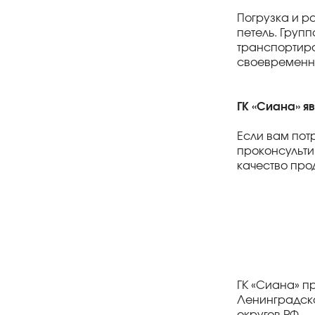
Погрузка и р
петель. Груп
транспортиро
своевременну
ГК «Сиана» я
Если вам пот
проконсульт
качество про
ГК «Сиана» п
Ленинградско
округов РФ.