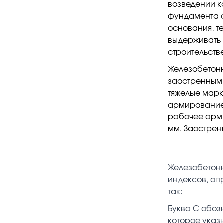
возведении к
фундамента с
основания, т
выдерживать 
строительстве
Железобетонн
заостренным 
тяжелые марк
армирование 
рабочее арми
мм. Заострен
Железобетонн
индексов, оп
так:
Буква С обоз
которое указ