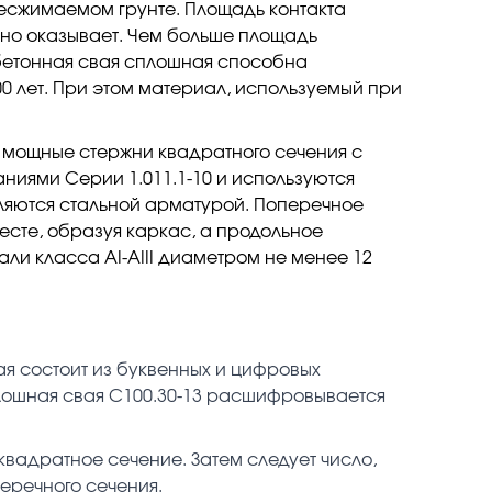
несжимаемом грунте. Площадь контакта
оно оказывает. Чем больше площадь
обетонная свая сплошная способна
0 лет. При этом материал, используемый при
 мощные стержни квадратного сечения с
ниями Серии 1.011.1-10 и используются
епляются стальной арматурой. Поперечное
есте, образуя каркас, а продольное
ли класса АI-АIII диаметром не менее 12
я состоит из буквенных и цифровых
лошная свая С100.30-13 расшифровывается
вадратное сечение. Затем следует число,
еречного сечения.