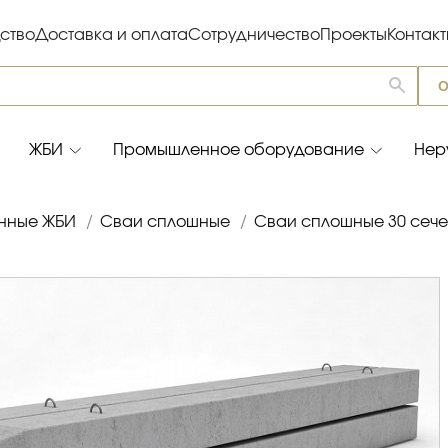
ство
Доставка и оплата
Сотрудничество
Проекты
Контак
О
ЖБИ
Промышленное оборудование
Нер
нные ЖБИ
/
Сваи сплошные
/
Сваи сплошные 30 сеч