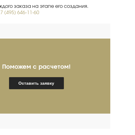
дого заказа на этапе его создания.
7 (495) 646-11-60
Поможем с расчетом!
ребряков Александр
И
Оставить заявку
пециалист про продажам
Спец
мышленного оборудования
(опыт более 20 лет)