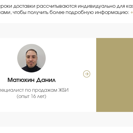
сроки доставки рассчитываются индивидуально для каж
нами, чтобы получить более подробную информацию:
+
Матюхин Данил
Се
пециалист по продажам ЖБИ
С
(опыт 16 лет)
про