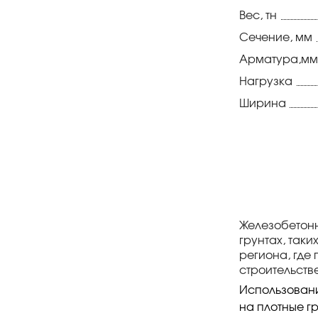
Вес, тн
Сечение, мм
Арматура,мм
Нагрузка
Ширина
Железобетонн
грунтах, так
региона, где
строительств
Использовани
на плотные г