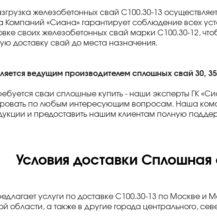
азгрузка железобетонных свай С100.30-13 осуществля
па Компаний «Сиана» гарантирует соблюдение всех ус
вке своих железобетонных свай марки С100.30-12, чт
ю доставку свай до места назначения.
вляется ведущим производителем сплошных свай 30, 35 
ребуется сваи сплошные купить - наши эксперты ГК «Си
ировать по любым интересующим вопросам. Наша кома
дукции и предоставить нашим клиентам полную поддер
Условия доставки Сплошная 
редлагает услуги по доставке С100.30-13 по Москве и 
й области, а также в другие города центрального, се