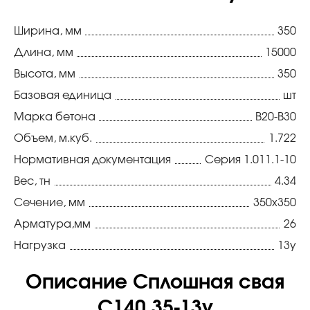
Ширина, мм
350
Длина, мм
15000
Высота, мм
350
Базовая единица
шт
Марка бетона
В20-В30
Объем, м.куб.
1.722
Нормативная документация
Серия 1.011.1-10
Вес, тн
4.34
Сечение, мм
350х350
Арматура,мм
26
Нагрузка
13у
Описание Сплошная свая
С140.35-13у