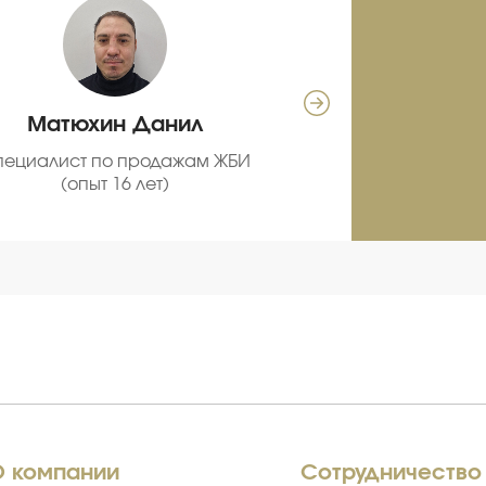
Матюхин Данил
Се
пециалист по продажам ЖБИ
С
(опыт 16 лет)
про
О компании
Сотрудничество