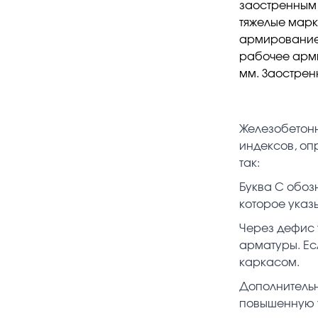
заостренным 
тяжелые марк
армирование 
рабочее арми
мм. Заострен
Железобетонн
индексов, оп
так:
Буква С обоз
которое указ
Через дефис 
арматуры. Ес
каркасом.
Дополнительн
повышенную у