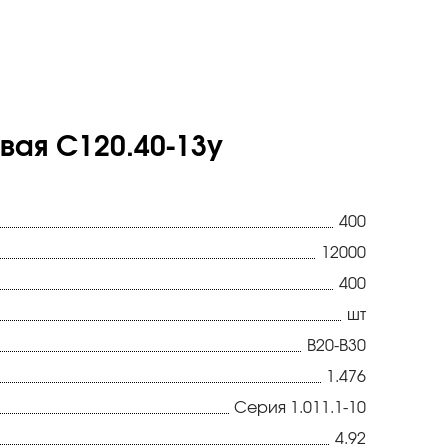
ая С120.40-13у
400
12000
400
шт
В20-В30
1.476
Серия 1.011.1-10
4.92