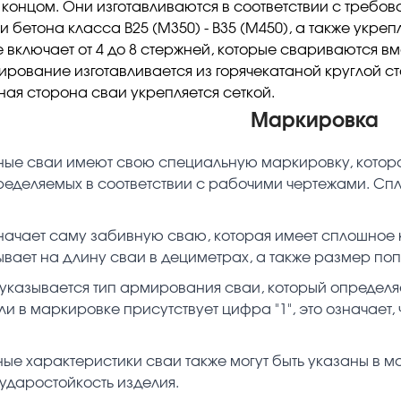
концом. Они изготавливаются в соответствии с требова
и бетона класса В25 (М350) - В35 (М450), а также укр
включает от 4 до 8 стержней, которые свариваются вм
рование изготавливается из горячекатаной круглой ста
ная сторона сваи укрепляется сеткой.
Маркировка
ые сваи имеют свою специальную маркировку, котора
ределяемых в соответствии с рабочими чертежами. Сп
начает саму забивную сваю, которая имеет сплошное к
ывает на длину сваи в дециметрах, а также размер поп
указывается тип армирования сваи, который определ
ли в маркировке присутствует цифра "1", это означает
ые характеристики сваи также могут быть указаны в м
даростойкость изделия.