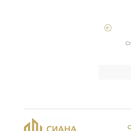
Давыдов Алексей
Специалист по продажам ЖБИ
С
(опыт 18 лет)