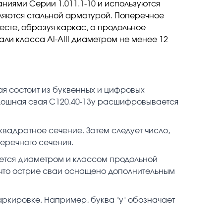
ниями Серии 1.011.1-10 и используются
епляются стальной арматурой. Поперечное
есте, образуя каркас, а продольное
ли класса АI-АIII диаметром не менее 12
я состоит из буквенных и цифровых
лошная свая С120.40-13у расшифровывается
вадратное сечение. Затем следует число,
еречного сечения.
яется диаметром и классом продольной
, что острие сваи оснащено дополнительным
аркировке. Например, буква "у" обозначает