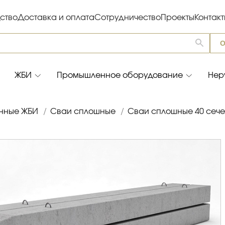
ство
Доставка и оплата
Сотрудничество
Проекты
Контак
О
ЖБИ
Промышленное оборудование
Нер
нные ЖБИ
/
Сваи сплошные
/
Сваи сплошные 40 сеч