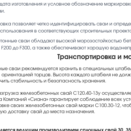
дата изготовления и условное обозначение маркировк
и.
овка позволяет четко идентифицировать сваи и опреде
использования в соответствующих строительных проекта
тонные сваи обладают высокой морозостойкостью бето
 F200 до F300, а также обеспечивают хорошую водонеп
Транспортировка и м
ые сваи рекомендуется хранить в специальных штабел
 ориентацией торцов. Высота каждого штабеля не долж
чить стабильность и безопасность хранения.
азгрузка железобетонных свай С120.40-13у осуществл
па Компаний «Сиана» гарантирует соблюдение всех ус
вке своих железобетонных свай марки С100.30-12, чт
ю доставку свай до места назначения.
вляется ведущим производителем сплошных свай 30, 35 