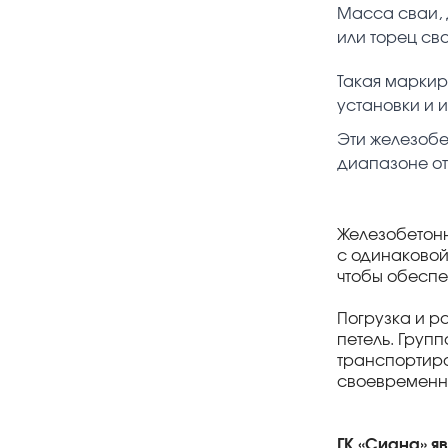
Масса сваи, 
или торец сва
Такая маркир
установки и 
Эти железобе
диапазоне от
Железобетонн
с одинаковой
чтобы обеспе
Погрузка и р
петель. Груп
транспортиро
своевременну
ГК «Сиана» я