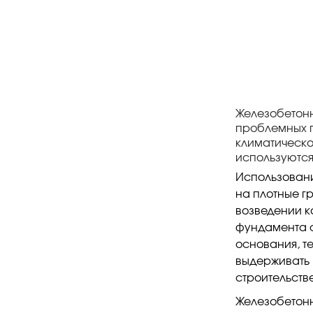
Железобетонн
проблемных г
климатическо
используются
Использовани
на плотные г
возведении к
фундамента с
основания, т
выдерживать 
строительстве
Железобетонн