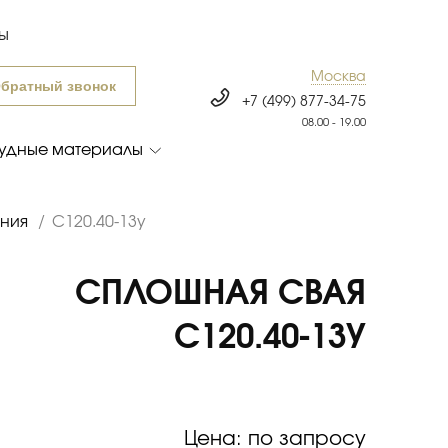
ты
Москва
братный звонок
+7 (499) 877-34-75
08.00 - 19.00
удные материалы
ения
/
С120.40-13у
СПЛОШНАЯ СВАЯ
С120.40-13У
Цена: по запросу