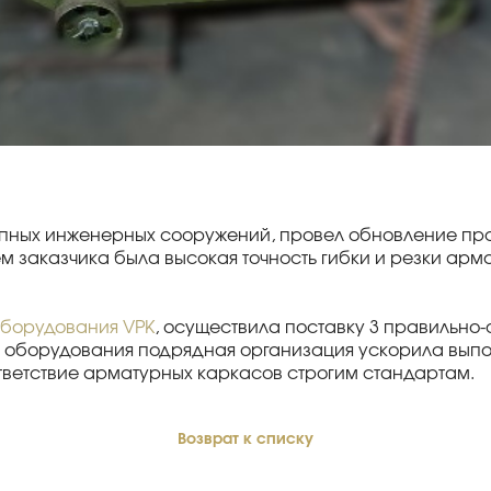
ных инженерных сооружений, провел обновление прои
 заказчика была высокая точность гибки и резки арма
борудования VPK
, осуществила поставку 3 правильно
ке оборудования подрядная организация ускорила вып
тветствие арматурных каркасов строгим стандартам.
Возврат к списку