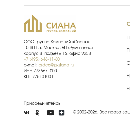
П
ООО Группа Компаний «Сиана»
108811, г. Москва, БП «Румянцево»,
П
корпус В, подъезд 16, офис 925В
+7 (495) 646-11-60
О
e-mail:
orders@gksiana.ru
ИНН 7736671000
Н
КПП 775101001
Н
Присоединятейсь!
© 2002-2026. Все права з