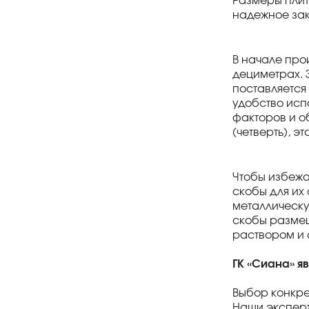
Размеры плит
надежное за
В начале про
дециметрах. 
поставляется
удобство исп
факторов и о
(четверть), э
Чтобы избежа
скобы для их
металлическу
скобы размещ
раствором и
ГК «Сиана» я
Выбор конкре
Наши эксперт