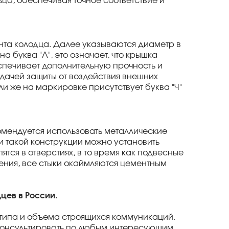
ца, обеспечивая точное соответствие и
ента колодца. Далее указываются диаметр в
 буква "Л", это означает, что крышка
спечивает дополнительную прочность и
дачей защиты от воздействия внешних
и же на маркировке присутствует буква "Ч"
омендуется использовать металлические
и такой конструкции можно установить
тся в отверстиях, в то время как подвесные
ения, все стыки окаймляются цементным
цев в России.
 типа и объема строящихся коммуникаций.
оконсультировать по любым интересующим