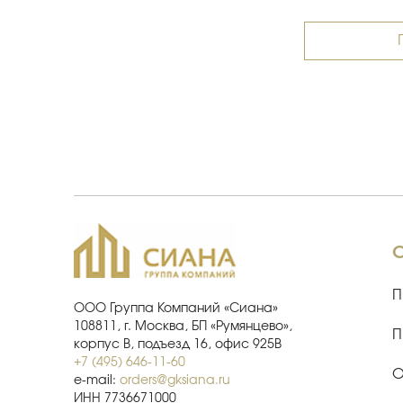
Подробнее
П
ООО Группа Компаний «Сиана»
108811, г. Москва, БП «Румянцево»,
П
корпус В, подъезд 16, офис 925В
+7 (495) 646-11-60
О
e-mail:
orders@gksiana.ru
ИНН 7736671000