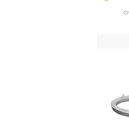
Давыдов Алексей
Специалист по продажам ЖБИ
С
(опыт 18 лет)
ПП 15-1