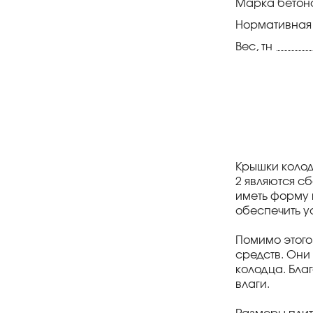
Марка бетон
Нормативная
Вес, тн
Крышки колод
2 являются с
иметь форму к
обеспечить у
Помимо этого
средств. Они
колодца. Бла
влаги.