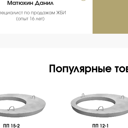
Матюхин Данил
Се
пециалист по продажам ЖБИ
С
(опыт 16 лет)
про
Популярные то
ПП 15-2
ПП 12-1