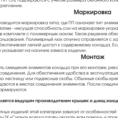
 ПН 15-2 подбираются с учетом размера бетонного коль
крепление.
Маркировка
изводится маркировка типа, где ПП означает тип элем
Затем - несущая способность.сли на маркировке указана
 в комплекте с полимерным люком. Такое решение обе
ользования. Полимерный люк отлично справляется с за
беспечивает легкий доступ к содержимому колодца. Есл
то указывает на наличие замка в изделии.
Монтаж
ть смещения элементов колодца при его монтаже, рек
 соединения. Для обеспечения удобства в эксплуатаци
ю лестницу или подвесные скобы. Обычные скобы крепя
аются в местах соединения элементов. После соедин
 армируются.
вляется ведущим производителем крышек и днищ колод
тных изделий этой категории зависит от особенностей
ы ГК «Сиана» всегда готовы оказать вам помощь и пр