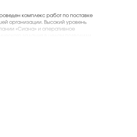
льству ООО «Вертикаль Строй Сервис»
проведен комплекс работ по поставке
шей организации. Высокий уровень
пании «Сиана» и оперативное
ического задания в целом позволили
вии с разработанным графиком и
дование финансовых ресурсов.
й раз осуществляет поставку
я отметить слаженную работу
которые обеспечили своевременную
ответствии с техническим заданием.