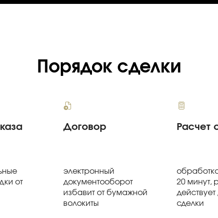
Порядок сделки
аказа
Договор
Расчет 
ьные
электронный
обработка
дки от
документооборот
20 минут, 
избавит от бумажной
действует
волокиты
сделки