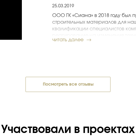
Воронцов А. Е., директор по строите
25.03.2019
ООО ГК «Сиана» в 2018 году был 
строительных материалов для на
квалификации специалистов ком
реагирование на изменения техн
читать далее
осуществить работы в соответст
обеспечить рациональное расхо
Компания «Сиана» уже не в первы
строительных материалов. Хочетс
специалистов ООО ГК «Сиана», 
поставку материалов в полном со
Посмотреть все отзывы
Коллектив АО «МСУ-1»
Участвовали в проектах