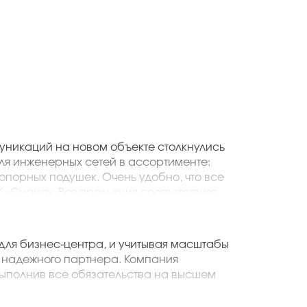
никаций на новом объекте столкнулись
ля инженерных сетей в ассортименте:
 опорных подушек. Очень удобно, что все
 «Сиана». Вся продукция соответствует
х вопросов со стороны контролирующих
й подход!
ИнжКомСеть»
для бизнес-центра, и учитывая масштабы
 надежного партнера. Компания
ыполнив все обязательства на высшем