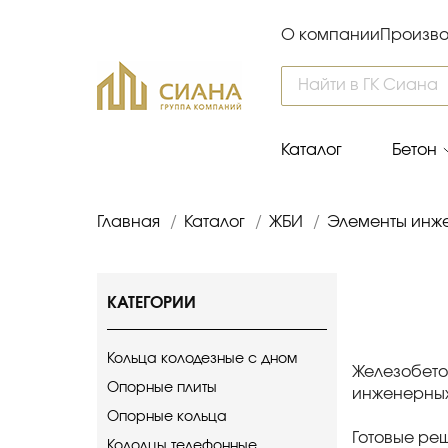
О компании
Произво
Каталог
Бетон
Главная
/
Каталог
/
ЖБИ
/
Элементы инж
КАТЕГОРИИ
Кольца колодезные с дном
Железобето
Опорные плиты
инженерных
Опорные кольца
Готовые реш
Колодцы телефонные