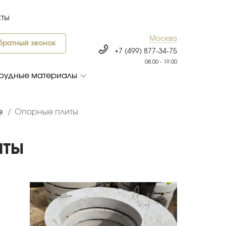
кты
Москва
братный звонок
+7 (499) 877-34-75
08.00 - 19.00
рудные материалы
е
/
Опорные плиты
иты